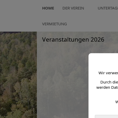
HOME
DER VEREIN
UNTERTAG
Lohmener HL6 > Home
VERMIETUNG
Veranstaltungen 2026
Wir verwen
Durch die
werden Date
W