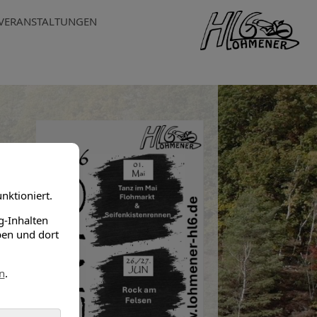
VERANSTALTUNGEN
nktioniert.
g-Inhalten
ben und dort
n
.