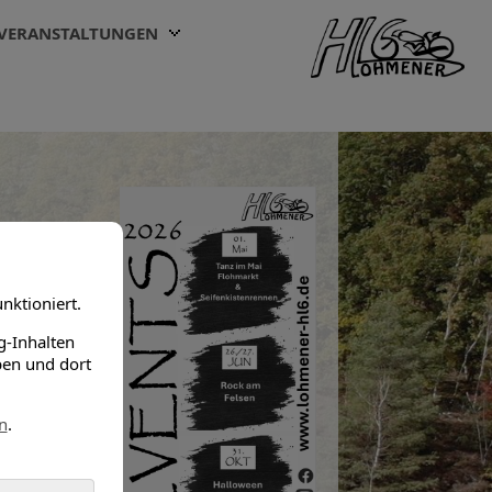
VERANSTALTUNGEN
nktioniert.
g-Inhalten
ben und dort
n
.