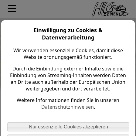
Lohmener HL6 > Impressum
Einwilligung zu Cookies &
Datenverarbeitung
Impressum
Wir verwenden essenzielle Cookies, damit diese
ANGABEN GEMÄSS § 5 TMG:
Website ordnungsgemäß funktioniert.
Lohmener HL6 e.V.
Durch die Einbindung externer Inhalte sowie die
Herrenleite 6
Einbindung von Streaming-Inhalten werden Daten
an Dritte auch außerhalb der Europäischen Union
01847 Lohmen
weitergegeben und dort verarbeitet.
E-Mail: info@lohmener-hl6.de
Weitere Informationen finden Sie in unseren
Datenschutzhinweisen
.
REGISTEREINTRAG:
Registergericht: Amtsgericht Dresden
Nur essenzielle Cookies akzeptieren
Registernummer: VR 20930