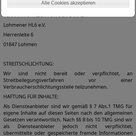
Alle Cookies akzeptieren
VERANTWORTLICH FÜR DEN INHALT:
Lohmener HL6 e.V.
Herrenleite 6
01847 Lohmen
STREITSCHLICHTUNG:
Wir sind nicht bereit oder verpflichtet, an
Streitbeilegungsverfahren vor einer
Verbraucherschlichtungsstelle teilzunehmen.
HAFTUNG FÜR INHALTE:
Als Diensteanbieter sind wir gemäß § 7 Abs.1 TMG für
eigene Inhalte auf diesen Seiten nach den allgemeinen
Gesetzen verantwortlich. Nach §§ 8 bis 10 TMG sind wir
als Diensteanbieter jedoch nicht verpflichtet,
übermittelte oder gespeicherte fremde Informationen